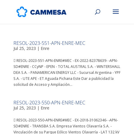
RESOL-2023-551-APN-ENRE-MEC
Jul 25, 2023
|
Enre
 RESOL-2023-551-APN-ENRE#MEC - EX-2022-82378639- -APN-
SD#ENRE - CCyNP - EPEN - TOTAL AUSTRAL S.A. - WINTERSHALL
DEA S.A. - PANAMERICAN ENERGY LLC - Sucursal Argentina - YPF
S.A. - UTE APE - ET Aguada Pichana Este Dar a publicidad la
solicitud de Acceso y Ampliación...
RESOL-2023-550-APN-ENRE-MEC
Jul 25, 2023
|
Enre
 RESOL-2023-550-APN-ENRE#MEC - EX-2018-31062346- -APN-
SD#ENRE - TRANSBA S.A. Empresa Vientos Olavarría S.A. -
Vinculación de su Parque Eólico Vientos Olavarría - LAT 132 kV