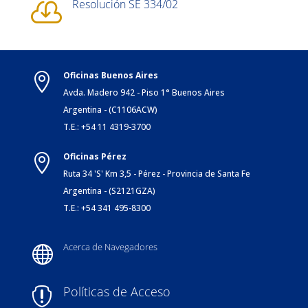
Resolución SE 334/02

Oficinas Buenos Aires

Avda. Madero 942 - Piso 1° Buenos Aires
Argentina - (C1106ACW)
T.E.: +54 11 4319-3700
Oficinas Pérez

Ruta 34 'S' Km 3,5 - Pérez - Provincia de Santa Fe
Argentina - (S2121GZA)
T.E.: +54 341 495-8300
Acerca de Navegadores

Políticas de Acceso
