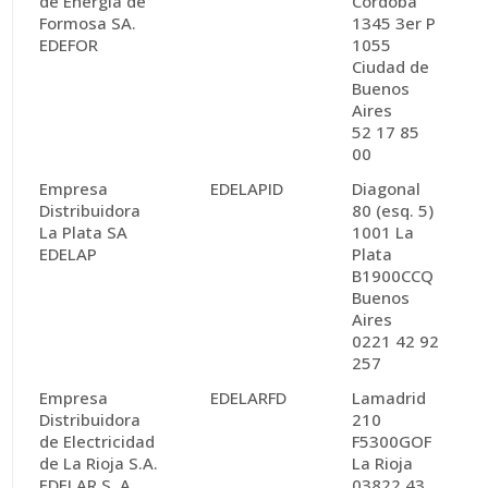
de Energía de
Córdoba
Formosa SA.
1345 3er P
EDEFOR
1055
Ciudad de
Buenos
Aires
52 17 85
00
Empresa
EDELAPID
Diagonal
Distribuidora
80 (esq. 5)
La Plata SA
1001 La
EDELAP
Plata
B1900CCQ
Buenos
Aires
0221 42 92
257
Empresa
EDELARFD
Lamadrid
Distribuidora
210
de Electricidad
F5300GOF
de La Rioja S.A.
La Rioja
EDELAR S. A.
03822 43