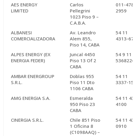
AES ENERGY
Carlos
011-4782
LIMITED
Pellegrini
2959
1023 Piso 9 –
C.A.B.A.
ALBANESI
Av. Leandro
54 11
COMERCIALIZADORA
Alem 855,
4313-67
Piso 14, CABA
ALPES ENERGY (EX
Juncal 4450
54 9 11
ENERGIA FEDER)
Piso 13 Of 2
5368226
CABA
AMBAR ENERGROUP
Doblas 955
54 11
S.R.L.
Piso 11 Dto
3337-15
1106 CABA
AMG ENERGIA S.A.
Esmeralda
54 11 43
950 Piso 23
4100
CABA
CINERGIA S.R.L.
Chile 851 Piso
54 11 43
1 Oficina 8
0910
(C1098AAQ) –