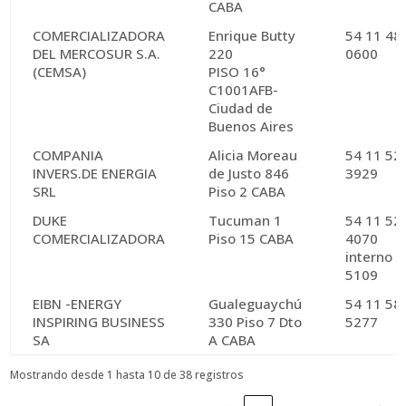
CABA
COMERCIALIZADORA
Enrique Butty
54 11 48
DEL MERCOSUR S.A.
220
0600
(CEMSA)
PISO 16°
C1001AFB-
Ciudad de
Buenos Aires
COMPANIA
Alicia Moreau
54 11 52
INVERS.DE ENERGIA
de Justo 846
3929
SRL
Piso 2 CABA
DUKE
Tucuman 1
54 11 52
COMERCIALIZADORA
Piso 15 CABA
4070
interno
5109
EIBN -ENERGY
Gualeguaychú
54 11 58
INSPIRING BUSINESS
330 Piso 7 Dto
5277
SA
A CABA
Mostrando desde 1 hasta 10 de 38 registros