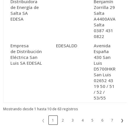
Distribuidora
Benjamín
de Energía de
Zorrilla 29
Salta SA
Salta
EDESA
A4400AVA
Salta
0387 431
0822
Empresa
EDESALDD
Avenida
de Distribución
España
Eléctrica San
430 San
Luis SA EDESAL
Luis
D5700HKR
San Luis
02652 43
19 50 / 51
/ 52 /
53/55
Mostrando desde 1 hasta 10 de 63 registros
❮
1
2
3
4
5
6
7
❯