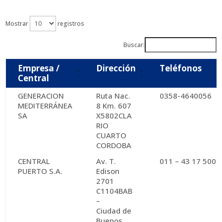
Mostrar
registros
Buscar:
Empresa /
Dirección
Teléfonos
Central
GENERACION
Ruta Nac.
0358-4640056
MEDITERRÁNEA
8 Km. 607
SA
X5802CLA
RIO
CUARTO
CORDOBA
CENTRAL
Av. T.
011 – 43 17 5000
PUERTO S.A.
Edison
2701
C1104BAB
–
Ciudad de
Buenos