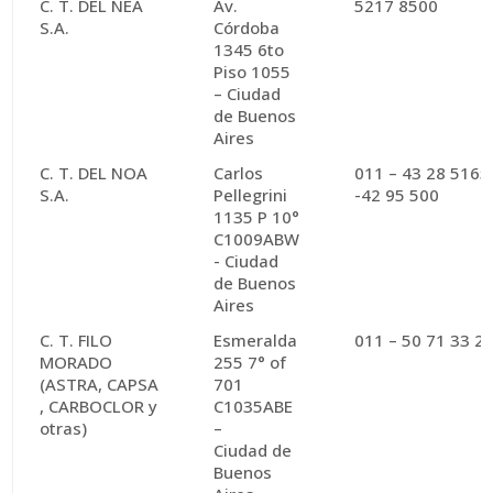
C. T. DEL NEA
Av.
5217 8500
S.A.
Córdoba
1345 6to
Piso 1055
– Ciudad
de Buenos
Aires
C. T. DEL NOA
Carlos
011 – 43 28 5165
S.A.
Pellegrini
-42 95 500
1135 P 10°
C1009ABW
- Ciudad
de Buenos
Aires
C. T. FILO
Esmeralda
011 – 50 71 33 2
MORADO
255 7° of
(ASTRA, CAPSA
701
, CARBOCLOR y
C1035ABE
otras)
–
Ciudad de
Buenos