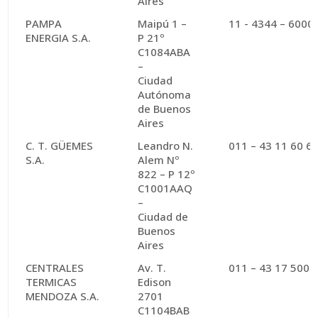
Aires
PAMPA
Maipú 1 –
11 - 4344 – 6000
ENERGIA S.A.
P 21º
C1084ABA
–
Ciudad
Autónoma
de Buenos
Aires
C. T. GÜEMES
Leandro N.
011 – 43 11 60 64
S.A.
Alem Nº
822 – P 12º
C1001AAQ
–
Ciudad de
Buenos
Aires
CENTRALES
Av. T.
011 – 43 17 5000
TERMICAS
Edison
MENDOZA S.A.
2701
C1104BAB