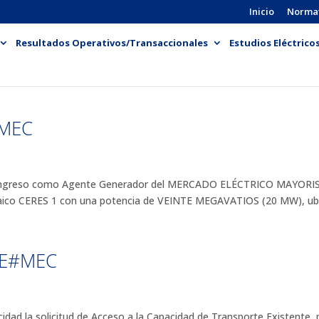
Inicio
Norma
Resultados Operativos/Transaccionales
Estudios Eléctrico
#MEC
l ingreso como Agente Generador del MERCADO ELÉCTRICO MAYOR
aico CERES 1 con una potencia de VEINTE MEGAVATIOS (20 MW), ubic
RE#MEC
ad la solicitud de Acceso a la Capacidad de Transporte Existent