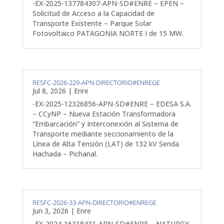
-EX-2025-137784307-APN-SD#ENRE – EPEN –
Solicitud de Acceso a la Capacidad de
Transporte Existente – Parque Solar
Fotovoltaico PATAGONIA NORTE I de 15 MW.
RESFC-2026-229-APN-DIRECTORIO#ENREGE
Jul 8, 2026
|
Enre
-EX-2025-12326856-APN-SD#ENRE – EDESA S.A.
– CCyNP – Nueva Estación Transformadora
“Embarcación” y Interconexión al Sistema de
Transporte mediante seccionamiento de la
Línea de Alta Tensión (LAT) de 132 kV Senda
Hachada – Pichanal.
RESFC-2026-33-APN-DIRECTORIO#ENREGE
Jun 3, 2026
|
Enre
-EX-2024-16318431-APN-SD#ENRE – NATURGY