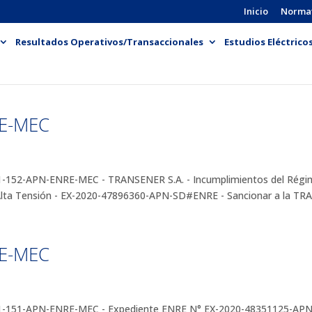
Inicio
Norma
Resultados Operativos/Transaccionales
Estudios Eléctrico
RE-MEC
2-APN-ENRE-MEC - TRANSENER S.A. - Incumplimientos del Régimen 
 Alta Tensión - EX-2020-47896360-APN-SD#ENRE - Sancionar a la TR
RE-MEC
151-APN-ENRE-MEC - Expediente ENRE N° EX-2020-48351125-APN-S