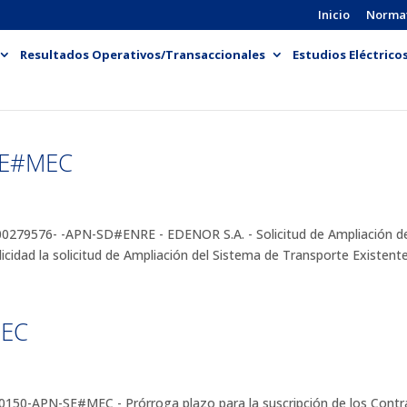
Inicio
Norma
Resultados Operativos/Transaccionales
Estudios Eléctrico
RE#MEC
9576- -APN-SD#ENRE - EDENOR S.A. - Solicitud de Ampliación del 
cidad la solicitud de Ampliación del Sistema de Transporte Existente.
MEC
0-APN-SE#MEC - Prórroga plazo para la suscripción de los Contra