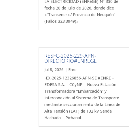
LA ELECTRICIDAD (ENReGE) N° 330 de
fecha 28 de julio de 2026, donde dice
«”Transener c/ Provincia de Neuquén”
(Fallos 323:3949)»
RESFC-2026-229-APN-
DIRECTORIO#ENREGE
Jul 8, 2026
|
Enre
-EX-2025-12326856-APN-SD#ENRE –
EDESA S.A. – CCyNP – Nueva Estación
Transformadora “Embarcación” y
Interconexión al Sistema de Transporte
mediante seccionamiento de la Línea de
Alta Tensión (LAT) de 132 kV Senda
Hachada – Pichanal.