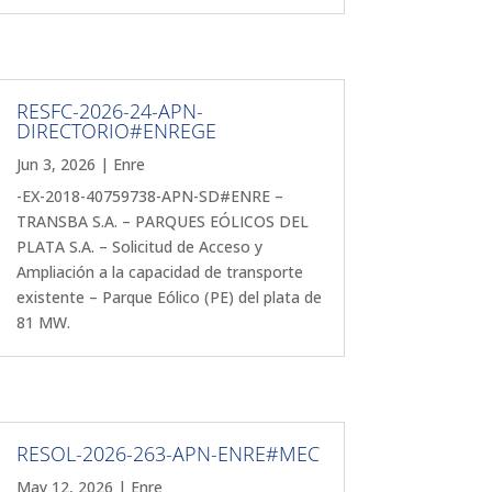
RESFC-2026-24-APN-
DIRECTORIO#ENREGE
Jun 3, 2026
|
Enre
-EX-2018-40759738-APN-SD#ENRE –
TRANSBA S.A. – PARQUES EÓLICOS DEL
PLATA S.A. – Solicitud de Acceso y
Ampliación a la capacidad de transporte
existente – Parque Eólico (PE) del plata de
81 MW.
RESOL-2026-263-APN-ENRE#MEC
May 12, 2026
|
Enre