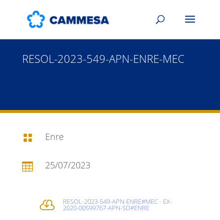
RESOL-2023-549-APN-ENRE-MEC
Enre

25/07/2023

RESOL-2023-549-APN-ENRE#MEC - EX-

2020-00599767-APN-SD#ENRE