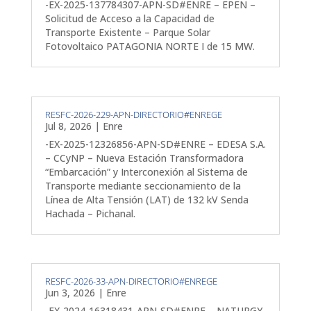
-EX-2025-137784307-APN-SD#ENRE – EPEN –
Solicitud de Acceso a la Capacidad de
Transporte Existente – Parque Solar
Fotovoltaico PATAGONIA NORTE I de 15 MW.
RESFC-2026-229-APN-DIRECTORIO#ENREGE
Jul 8, 2026
|
Enre
-EX-2025-12326856-APN-SD#ENRE – EDESA S.A.
– CCyNP – Nueva Estación Transformadora
“Embarcación” y Interconexión al Sistema de
Transporte mediante seccionamiento de la
Línea de Alta Tensión (LAT) de 132 kV Senda
Hachada – Pichanal.
RESFC-2026-33-APN-DIRECTORIO#ENREGE
Jun 3, 2026
|
Enre
-EX-2024-16318431-APN-SD#ENRE – NATURGY