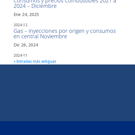
Consumos y precios Combustibles 2021 a
2024 – Diciembre
Ene 24, 2025
2024-12
Gas – inyecciones por origen y consumos
en central Noviembre
Dic 26, 2024
2024-11
« Entradas más antiguas