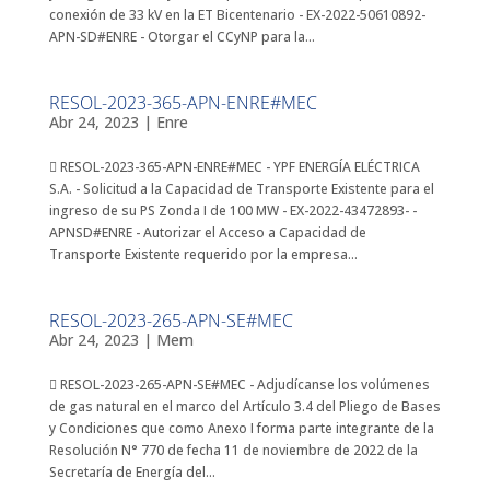
conexión de 33 kV en la ET Bicentenario - EX-2022-50610892-
APN-SD#ENRE - Otorgar el CCyNP para la...
RESOL-2023-365-APN-ENRE#MEC
Abr 24, 2023
|
Enre
 RESOL-2023-365-APN-ENRE#MEC - YPF ENERGÍA ELÉCTRICA
S.A. - Solicitud a la Capacidad de Transporte Existente para el
ingreso de su PS Zonda I de 100 MW - EX-2022-43472893- -
APNSD#ENRE - Autorizar el Acceso a Capacidad de
Transporte Existente requerido por la empresa...
RESOL-2023-265-APN-SE#MEC
Abr 24, 2023
|
Mem
 RESOL-2023-265-APN-SE#MEC - Adjudícanse los volúmenes
de gas natural en el marco del Artículo 3.4 del Pliego de Bases
y Condiciones que como Anexo I forma parte integrante de la
Resolución N° 770 de fecha 11 de noviembre de 2022 de la
Secretaría de Energía del...