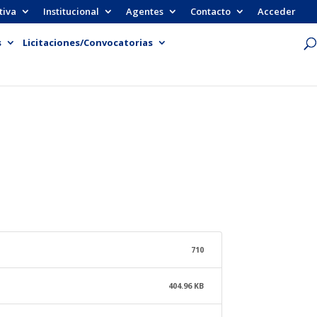
tiva
Institucional
Agentes
Contacto
Acceder
s
Licitaciones/Convocatorias
710
404.96 KB