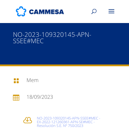
NO-2023-109320145-APN-
SSEE#MEC
Mem

18/09/2023

NO-2023-109320145-APN-SSEE#MEC -

EX-2022-121260361-APN-SE#MEC -
Resolución S.E. Nº 750/2023