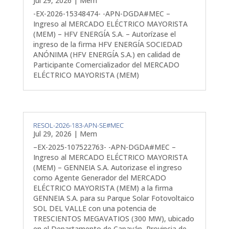
Jul 29, 2026
|
Mem
-EX-2026-15348474- -APN-DGDA#MEC –
Ingreso al MERCADO ELÉCTRICO MAYORISTA
(MEM) – HFV ENERGÍA S.A. – Autorízase el
ingreso de la firma HFV ENERGÍA SOCIEDAD
ANÓNIMA (HFV ENERGÍA S.A.) en calidad de
Participante Comercializador del MERCADO
ELÉCTRICO MAYORISTA (MEM)
RESOL-2026-183-APN-SE#MEC
Jul 29, 2026
|
Mem
–EX-2025-107522763- -APN-DGDA#MEC –
Ingreso al MERCADO ELÉCTRICO MAYORISTA
(MEM) – GENNEIA S.A. Autorizase el ingreso
como Agente Generador del MERCADO
ELÉCTRICO MAYORISTA (MEM) a la firma
GENNEIA S.A. para su Parque Solar Fotovoltaico
SOL DEL VALLE con una potencia de
TRESCIENTOS MEGAVATIOS (300 MW), ubicado
en el Departamento de Capayán, Provincia de