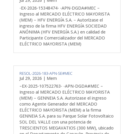
Jul 29, 2026
|
Mem
-EX-2026-15348474- -APN-DGDA#MEC –
Ingreso al MERCADO ELÉCTRICO MAYORISTA
(MEM) – HFV ENERGÍA S.A. – Autorízase el
ingreso de la firma HFV ENERGÍA SOCIEDAD
ANÓNIMA (HFV ENERGÍA S.A.) en calidad de
Participante Comercializador del MERCADO
ELÉCTRICO MAYORISTA (MEM)
RESOL-2026-183-APN-SE#MEC
Jul 29, 2026
|
Mem
–EX-2025-107522763- -APN-DGDA#MEC –
Ingreso al MERCADO ELÉCTRICO MAYORISTA
(MEM) – GENNEIA S.A. Autorizase el ingreso
como Agente Generador del MERCADO
ELÉCTRICO MAYORISTA (MEM) a la firma
GENNEIA S.A. para su Parque Solar Fotovoltaico
SOL DEL VALLE con una potencia de
TRESCIENTOS MEGAVATIOS (300 MW), ubicado
en el Departamento de Capayán, Provincia de