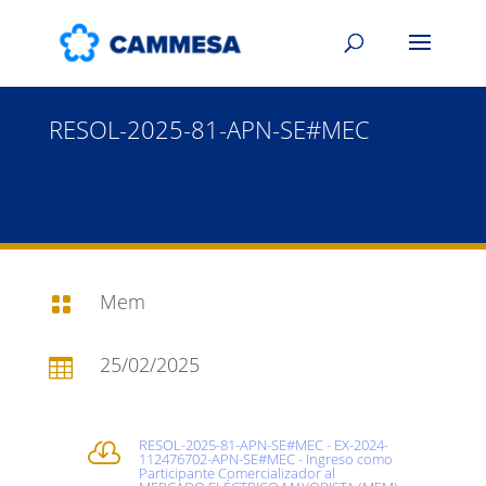
RESOL-2025-81-APN-SE#MEC
Mem

25/02/2025

RESOL-2025-81-APN-SE#MEC - EX-2024-

112476702-APN-SE#MEC - Ingreso como
Participante Comercializador al