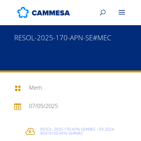
RESOL-2025-170-APN-SE#MEC
Mem

07/05/2025

RESOL-2025-170-APN-SE#MEC - EX-2024-

85419150-APN-SE#MEC