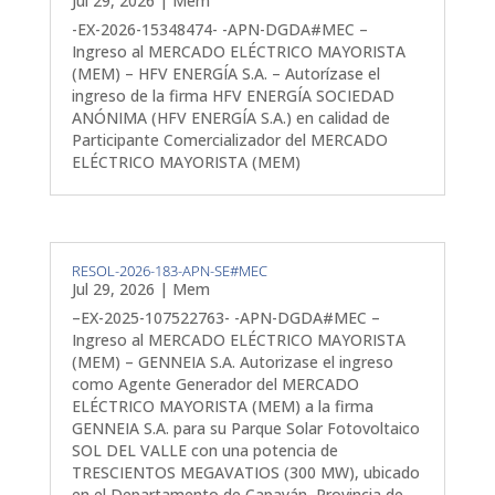
Jul 29, 2026
|
Mem
-EX-2026-15348474- -APN-DGDA#MEC –
Ingreso al MERCADO ELÉCTRICO MAYORISTA
(MEM) – HFV ENERGÍA S.A. – Autorízase el
ingreso de la firma HFV ENERGÍA SOCIEDAD
ANÓNIMA (HFV ENERGÍA S.A.) en calidad de
Participante Comercializador del MERCADO
ELÉCTRICO MAYORISTA (MEM)
RESOL-2026-183-APN-SE#MEC
Jul 29, 2026
|
Mem
–EX-2025-107522763- -APN-DGDA#MEC –
Ingreso al MERCADO ELÉCTRICO MAYORISTA
(MEM) – GENNEIA S.A. Autorizase el ingreso
como Agente Generador del MERCADO
ELÉCTRICO MAYORISTA (MEM) a la firma
GENNEIA S.A. para su Parque Solar Fotovoltaico
SOL DEL VALLE con una potencia de
TRESCIENTOS MEGAVATIOS (300 MW), ubicado
en el Departamento de Capayán, Provincia de