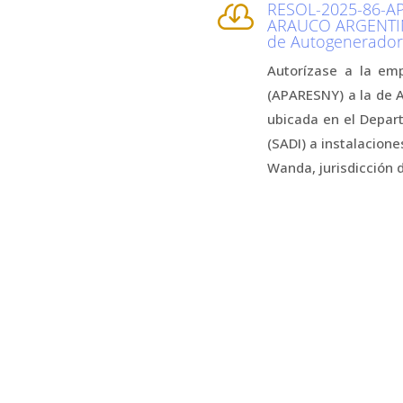
RESOL-2025-86-AP

ARAUCO ARGENTINA
de Autogenerador
Autorízase a la e
(APARESNY) a la de
ubicada en el Depar
(SADI) a instalacio
Wanda, jurisdicción