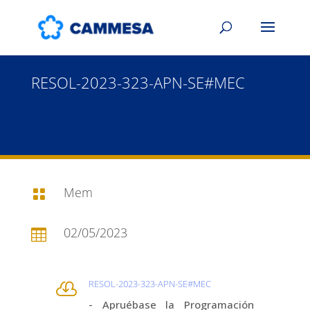
RESOL-2023-323-APN-SE#MEC
Mem

02/05/2023

RESOL-2023-323-APN-SE#MEC

- Apruébase la Programación