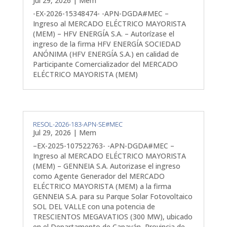
Jul 29, 2026
|
Mem
-EX-2026-15348474- -APN-DGDA#MEC –
Ingreso al MERCADO ELÉCTRICO MAYORISTA
(MEM) – HFV ENERGÍA S.A. – Autorízase el
ingreso de la firma HFV ENERGÍA SOCIEDAD
ANÓNIMA (HFV ENERGÍA S.A.) en calidad de
Participante Comercializador del MERCADO
ELÉCTRICO MAYORISTA (MEM)
RESOL-2026-183-APN-SE#MEC
Jul 29, 2026
|
Mem
–EX-2025-107522763- -APN-DGDA#MEC –
Ingreso al MERCADO ELÉCTRICO MAYORISTA
(MEM) – GENNEIA S.A. Autorizase el ingreso
como Agente Generador del MERCADO
ELÉCTRICO MAYORISTA (MEM) a la firma
GENNEIA S.A. para su Parque Solar Fotovoltaico
SOL DEL VALLE con una potencia de
TRESCIENTOS MEGAVATIOS (300 MW), ubicado
en el Departamento de Capayán, Provincia de