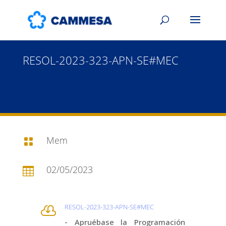
RESOL-2023-323-APN-SE#MEC
Mem

02/05/2023

RESOL-2023-323-APN-SE#MEC

- Apruébase la Programación