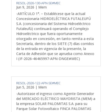
RESOL-2026-130-APN-SE#MEC
Jun 9, 2026
|
Mem
-ARTÍCULO 1°. – Establécese que la actual
Concesionaria HIDROELÉCTRICA FUTALEUFÚ
S.A. (concesionaria del Sistema Hidroeléctrico
Futaleufú) continuará operando el Complejo
Hidroeléctrico que fuera oportunamente
otorgado en concesión, en tanto remita a esta
Secretaría, dentro de los SIETE (7) días corridos
de la entrada en vigencia de la presente, la
Carta de Adhesión que se aprueba como Anexo
I (IF-2026-46465997-APN-DNGE#MEC)
RESOL-2026-122-APN-SE#MEC
Jun 5, 2026
|
Mem
-Autorizase el ingreso como Agente Generador
del MERCADO ELÉCTRICO MAYORISTA (MEM) a
la empresa SOLAR PALOMITAS S.A. para su
Parque Solar Fotovoltaico FINCA PALOMITAS