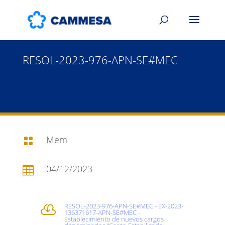
RESOL-2023-976-APN-SE#MEC
Mem

04/12/2023

RESOL-2023-976-APN-SE#MEC - EX-2023-

136371617-APN-SE#MEC -
Establecimiento de nuevos cargos