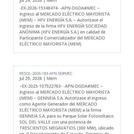
Jul 29, 2026
|
Mem
-EX-2026-15348474- -APN-DGDA#MEC –
Ingreso al MERCADO ELÉCTRICO MAYORISTA
(MEM) – HFV ENERGÍA S.A. – Autorízase el
ingreso de la firma HFV ENERGÍA SOCIEDAD
ANÓNIMA (HFV ENERGÍA S.A.) en calidad de
Participante Comercializador del MERCADO
ELÉCTRICO MAYORISTA (MEM)
RESOL-2026-183-APN-SE#MEC
Jul 29, 2026
|
Mem
–EX-2025-107522763- -APN-DGDA#MEC –
Ingreso al MERCADO ELÉCTRICO MAYORISTA
(MEM) – GENNEIA S.A. Autorizase el ingreso
como Agente Generador del MERCADO
ELÉCTRICO MAYORISTA (MEM) a la firma
GENNEIA S.A. para su Parque Solar Fotovoltaico
SOL DEL VALLE con una potencia de
TRESCIENTOS MEGAVATIOS (300 MW), ubicado
en el Departamento de Capayán, Provincia de