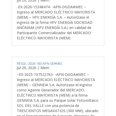
Jul 29, 2026
|
Mem
-EX-2026-15348474- -APN-DGDA#MEC –
Ingreso al MERCADO ELÉCTRICO MAYORISTA
(MEM) – HFV ENERGÍA S.A. – Autorízase el
ingreso de la firma HFV ENERGÍA SOCIEDAD
ANÓNIMA (HFV ENERGÍA S.A.) en calidad de
Participante Comercializador del MERCADO
ELÉCTRICO MAYORISTA (MEM)
RESOL-2026-183-APN-SE#MEC
Jul 29, 2026
|
Mem
–EX-2025-107522763- -APN-DGDA#MEC –
Ingreso al MERCADO ELÉCTRICO MAYORISTA
(MEM) – GENNEIA S.A. Autorizase el ingreso
como Agente Generador del MERCADO
ELÉCTRICO MAYORISTA (MEM) a la firma
GENNEIA S.A. para su Parque Solar Fotovoltaico
SOL DEL VALLE con una potencia de
TRESCIENTOS MEGAVATIOS (300 MW), ubicado
en el Departamento de Capayán, Provincia de