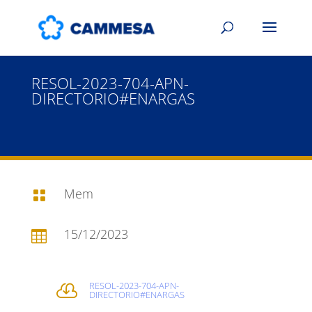
RESOL-2023-704-APN-
DIRECTORIO#ENARGAS
Mem

15/12/2023

RESOL-2023-704-APN-

DIRECTORIO#ENARGAS