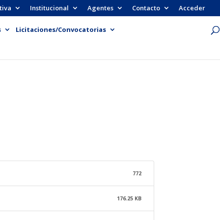
tiva
Institucional
Agentes
Contacto
Acceder
s
Licitaciones/Convocatorias
772
176.25 KB