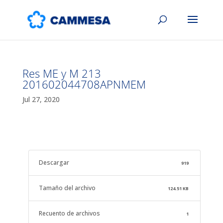
Res ME y M 213
201602044708APNMEM
Jul 27, 2020
Descargar
919
Tamaño del archivo
124.51 KB
Recuento de archivos
1