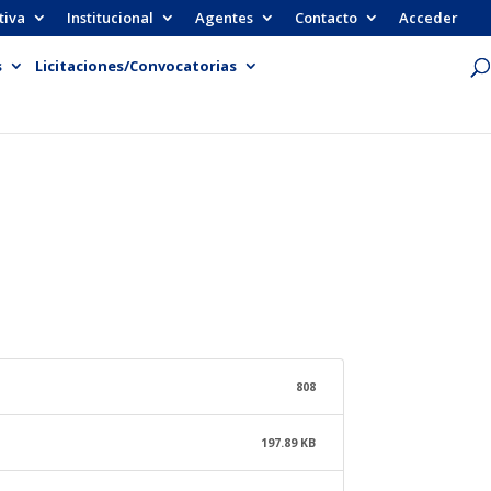
tiva
Institucional
Agentes
Contacto
Acceder
s
Licitaciones/Convocatorias
808
197.89 KB