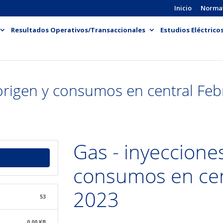
Inicio
Norma
Resultados Operativos/Transaccionales
Estudios Eléctrico
origen y consumos en central Fe
Gas - inyeccione
consumos en cen
2023
53
0.00 KB