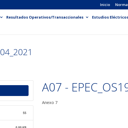
Inicio
Norma
Resultados Operativos/Transaccionales
Estudios Eléctrico
_04_2021
A07 - EPEC_OS1
Anexo 7
55
0.00 KB