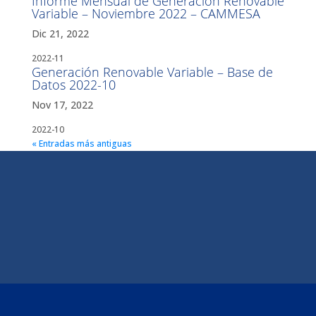
Informe Mensual de Generación Renovable
Variable – Noviembre 2022 – CAMMESA
Dic 21, 2022
2022-11
Generación Renovable Variable – Base de
Datos 2022-10
Nov 17, 2022
2022-10
« Entradas más antiguas