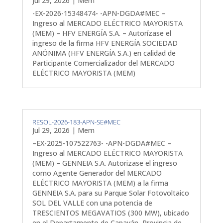
Jul 29, 2026
|
Mem
-EX-2026-15348474- -APN-DGDA#MEC –
Ingreso al MERCADO ELÉCTRICO MAYORISTA
(MEM) – HFV ENERGÍA S.A. – Autorízase el
ingreso de la firma HFV ENERGÍA SOCIEDAD
ANÓNIMA (HFV ENERGÍA S.A.) en calidad de
Participante Comercializador del MERCADO
ELÉCTRICO MAYORISTA (MEM)
RESOL-2026-183-APN-SE#MEC
Jul 29, 2026
|
Mem
–EX-2025-107522763- -APN-DGDA#MEC –
Ingreso al MERCADO ELÉCTRICO MAYORISTA
(MEM) – GENNEIA S.A. Autorizase el ingreso
como Agente Generador del MERCADO
ELÉCTRICO MAYORISTA (MEM) a la firma
GENNEIA S.A. para su Parque Solar Fotovoltaico
SOL DEL VALLE con una potencia de
TRESCIENTOS MEGAVATIOS (300 MW), ubicado
en el Departamento de Capayán, Provincia de