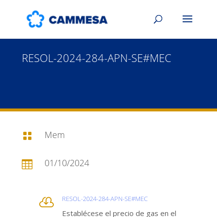
RESOL-2024-284-APN-SE#MEC
Mem

01/10/2024

RESOL-2024-284-APN-SE#MEC

Establécese el precio de gas en el