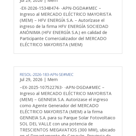
Jul 29, 2026
|
Mem
-EX-2026-15348474- -APN-DGDA#MEC –
Ingreso al MERCADO ELÉCTRICO MAYORISTA
(MEM) – HFV ENERGÍA S.A. – Autorízase el
ingreso de la firma HFV ENERGÍA SOCIEDAD
ANÓNIMA (HFV ENERGÍA S.A.) en calidad de
Participante Comercializador del MERCADO
ELÉCTRICO MAYORISTA (MEM)
RESOL-2026-183-APN-SE#MEC
Jul 29, 2026
|
Mem
–EX-2025-107522763- -APN-DGDA#MEC –
Ingreso al MERCADO ELÉCTRICO MAYORISTA
(MEM) – GENNEIA S.A. Autorizase el ingreso
como Agente Generador del MERCADO
ELÉCTRICO MAYORISTA (MEM) a la firma
GENNEIA S.A. para su Parque Solar Fotovoltaico
SOL DEL VALLE con una potencia de
TRESCIENTOS MEGAVATIOS (300 MW), ubicado
en el Departamento de Capayán, Provincia de