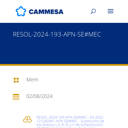
RESOL-2024-193-APN-SE#MEC
Mem

02/08/2024

RESOL-2024-193-APN-SE#MEC - EX-2022-

121260361-APN-SE#MEC - Sustitución de
los Anexos I, II, III, IV y V de la Resolución