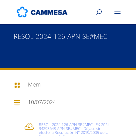
RESOL-2024-126-APN-SE#MEC
Mem

10/07/2024

RESOL-2024-126-APN-SE#MEC - EX-2024-

34293648-APN-SE#MEC - Déjase sin
efecto la Resolución N° 2019/2005 de la