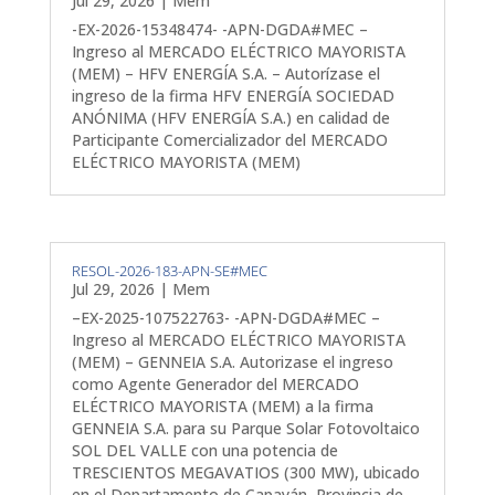
Jul 29, 2026
|
Mem
-EX-2026-15348474- -APN-DGDA#MEC –
Ingreso al MERCADO ELÉCTRICO MAYORISTA
(MEM) – HFV ENERGÍA S.A. – Autorízase el
ingreso de la firma HFV ENERGÍA SOCIEDAD
ANÓNIMA (HFV ENERGÍA S.A.) en calidad de
Participante Comercializador del MERCADO
ELÉCTRICO MAYORISTA (MEM)
RESOL-2026-183-APN-SE#MEC
Jul 29, 2026
|
Mem
–EX-2025-107522763- -APN-DGDA#MEC –
Ingreso al MERCADO ELÉCTRICO MAYORISTA
(MEM) – GENNEIA S.A. Autorizase el ingreso
como Agente Generador del MERCADO
ELÉCTRICO MAYORISTA (MEM) a la firma
GENNEIA S.A. para su Parque Solar Fotovoltaico
SOL DEL VALLE con una potencia de
TRESCIENTOS MEGAVATIOS (300 MW), ubicado
en el Departamento de Capayán, Provincia de