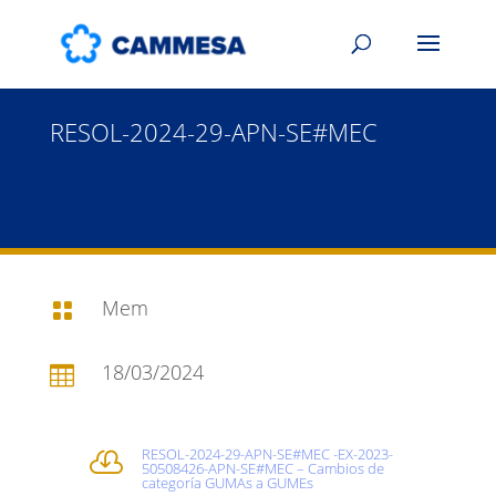
RESOL-2024-29-APN-SE#MEC
Mem

18/03/2024

RESOL-2024-29-APN-SE#MEC -EX-2023-

50508426-APN-SE#MEC – Cambios de
categoría GUMAs a GUMEs