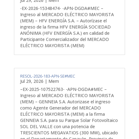
Jul 29, 2026
|
Mem
-EX-2026-15348474- -APN-DGDA#MEC –
Ingreso al MERCADO ELÉCTRICO MAYORISTA
(MEM) – HFV ENERGÍA S.A. – Autorízase el
ingreso de la firma HFV ENERGÍA SOCIEDAD
ANÓNIMA (HFV ENERGÍA S.A.) en calidad de
Participante Comercializador del MERCADO
ELÉCTRICO MAYORISTA (MEM)
RESOL-2026-183-APN-SE#MEC
Jul 29, 2026
|
Mem
–EX-2025-107522763- -APN-DGDA#MEC –
Ingreso al MERCADO ELÉCTRICO MAYORISTA
(MEM) – GENNEIA S.A. Autorizase el ingreso
como Agente Generador del MERCADO
ELÉCTRICO MAYORISTA (MEM) a la firma
GENNEIA S.A. para su Parque Solar Fotovoltaico
SOL DEL VALLE con una potencia de
TRESCIENTOS MEGAVATIOS (300 MW), ubicado
en el Departamento de Capayán, Provincia de