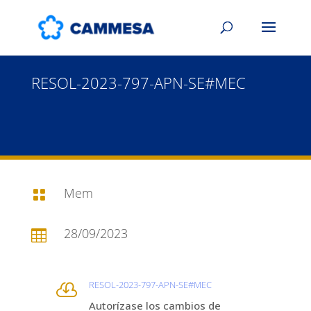
RESOL-2023-797-APN-SE#MEC
Mem

28/09/2023

RESOL-2023-797-APN-SE#MEC

Autorízase los cambios de