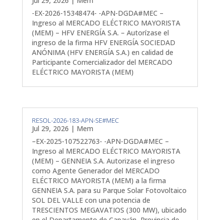
Jul 29, 2026
|
Mem
-EX-2026-15348474- -APN-DGDA#MEC –
Ingreso al MERCADO ELÉCTRICO MAYORISTA
(MEM) – HFV ENERGÍA S.A. – Autorízase el
ingreso de la firma HFV ENERGÍA SOCIEDAD
ANÓNIMA (HFV ENERGÍA S.A.) en calidad de
Participante Comercializador del MERCADO
ELÉCTRICO MAYORISTA (MEM)
RESOL-2026-183-APN-SE#MEC
Jul 29, 2026
|
Mem
–EX-2025-107522763- -APN-DGDA#MEC –
Ingreso al MERCADO ELÉCTRICO MAYORISTA
(MEM) – GENNEIA S.A. Autorizase el ingreso
como Agente Generador del MERCADO
ELÉCTRICO MAYORISTA (MEM) a la firma
GENNEIA S.A. para su Parque Solar Fotovoltaico
SOL DEL VALLE con una potencia de
TRESCIENTOS MEGAVATIOS (300 MW), ubicado
en el Departamento de Capayán, Provincia de