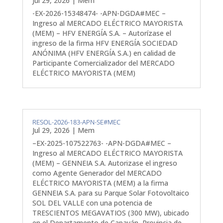
Jul 29, 2026
|
Mem
-EX-2026-15348474- -APN-DGDA#MEC –
Ingreso al MERCADO ELÉCTRICO MAYORISTA
(MEM) – HFV ENERGÍA S.A. – Autorízase el
ingreso de la firma HFV ENERGÍA SOCIEDAD
ANÓNIMA (HFV ENERGÍA S.A.) en calidad de
Participante Comercializador del MERCADO
ELÉCTRICO MAYORISTA (MEM)
RESOL-2026-183-APN-SE#MEC
Jul 29, 2026
|
Mem
–EX-2025-107522763- -APN-DGDA#MEC –
Ingreso al MERCADO ELÉCTRICO MAYORISTA
(MEM) – GENNEIA S.A. Autorizase el ingreso
como Agente Generador del MERCADO
ELÉCTRICO MAYORISTA (MEM) a la firma
GENNEIA S.A. para su Parque Solar Fotovoltaico
SOL DEL VALLE con una potencia de
TRESCIENTOS MEGAVATIOS (300 MW), ubicado
en el Departamento de Capayán, Provincia de