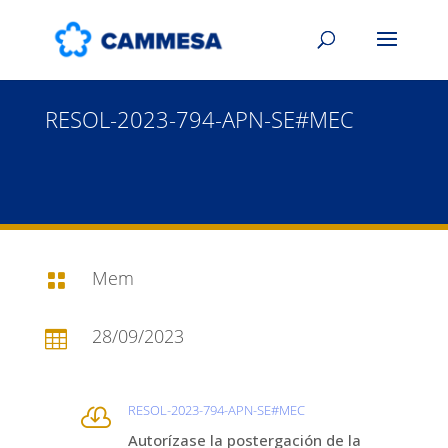
RESOL-2023-794-APN-SE#MEC
Mem

28/09/2023

RESOL-2023-794-APN-SE#MEC

Autorízase la postergación de la