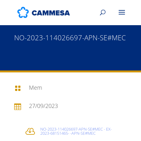
NO-2023-114026697-APN-SE#MEC
Mem

27/09/2023

NO-2023-114026697-APN-SE#MEC - EX-

2023-68151465- -APN-SE#MEC