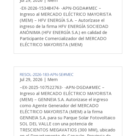
Jul 29, 2026
|
Mem
-EX-2026-15348474- -APN-DGDA#MEC –
Ingreso al MERCADO ELÉCTRICO MAYORISTA
(MEM) – HFV ENERGÍA S.A. – Autorízase el
ingreso de la firma HFV ENERGÍA SOCIEDAD
ANÓNIMA (HFV ENERGÍA S.A.) en calidad de
Participante Comercializador del MERCADO
ELÉCTRICO MAYORISTA (MEM)
RESOL-2026-183-APN-SE#MEC
Jul 29, 2026
|
Mem
–EX-2025-107522763- -APN-DGDA#MEC –
Ingreso al MERCADO ELÉCTRICO MAYORISTA
(MEM) – GENNEIA S.A. Autorizase el ingreso
como Agente Generador del MERCADO
ELÉCTRICO MAYORISTA (MEM) a la firma
GENNEIA S.A. para su Parque Solar Fotovoltaico
SOL DEL VALLE con una potencia de
TRESCIENTOS MEGAVATIOS (300 MW), ubicado
en el Departamento de Capayán, Provincia de