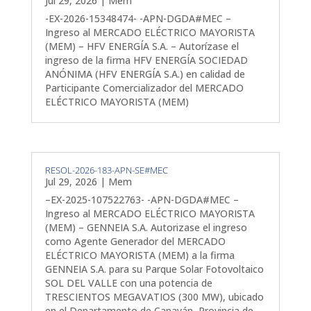
Jul 29, 2026
|
Mem
-EX-2026-15348474- -APN-DGDA#MEC –
Ingreso al MERCADO ELÉCTRICO MAYORISTA
(MEM) – HFV ENERGÍA S.A. – Autorízase el
ingreso de la firma HFV ENERGÍA SOCIEDAD
ANÓNIMA (HFV ENERGÍA S.A.) en calidad de
Participante Comercializador del MERCADO
ELÉCTRICO MAYORISTA (MEM)
RESOL-2026-183-APN-SE#MEC
Jul 29, 2026
|
Mem
–EX-2025-107522763- -APN-DGDA#MEC –
Ingreso al MERCADO ELÉCTRICO MAYORISTA
(MEM) – GENNEIA S.A. Autorizase el ingreso
como Agente Generador del MERCADO
ELÉCTRICO MAYORISTA (MEM) a la firma
GENNEIA S.A. para su Parque Solar Fotovoltaico
SOL DEL VALLE con una potencia de
TRESCIENTOS MEGAVATIOS (300 MW), ubicado
en el Departamento de Capayán, Provincia de