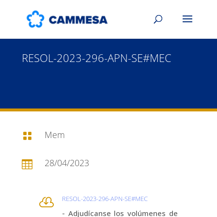
RESOL-2023-296-APN-SE#MEC
Mem

28/04/2023

RESOL-2023-296-APN-SE#MEC

- Adjudícanse los volúmenes de