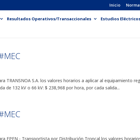
Inicio
Norma
Resultados Operativos/Transaccionales
Estudios Eléctrico
E#MEC
RANSNOA S.A. los valores horarios a aplicar al equipamiento regula
a de 132 kV o 66 kV: $ 238,968 por hora, por cada salida...
E#MEC
PEN - Transportista por Distribución Troncal los valores horarios