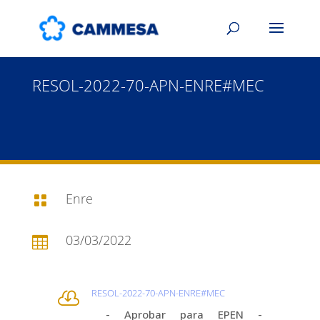
RESOL-2022-70-APN-ENRE#MEC
Enre

03/03/2022

RESOL-2022-70-APN-ENRE#MEC

- Aprobar para EPEN -