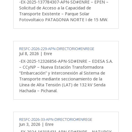
-EX-2025-137784307-APN-SD#ENRE – EPEN –
Solicitud de Acceso a la Capacidad de
Transporte Existente – Parque Solar
Fotovoltaico PATAGONIA NORTE I de 15 MW.
RESFC-2026-229-APN-DIRECTORIO#ENREGE
Jul 8, 2026
|
Enre
-EX-2025-12326856-APN-SD#ENRE – EDESA S.A.
– CCyNP – Nueva Estación Transformadora
“Embarcación” y Interconexión al Sistema de
Transporte mediante seccionamiento de la
Línea de Alta Tensión (LAT) de 132 kV Senda
Hachada – Pichanal.
RESFC-2026-33-APN-DIRECTORIO#ENREGE
Jun 3, 2026
|
Enre
-EX-2024-16318431-APN-SD#ENRE – NATURGY