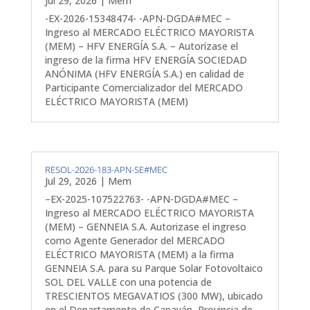
Jul 29, 2026
|
Mem
-EX-2026-15348474- -APN-DGDA#MEC –
Ingreso al MERCADO ELÉCTRICO MAYORISTA
(MEM) – HFV ENERGÍA S.A. – Autorízase el
ingreso de la firma HFV ENERGÍA SOCIEDAD
ANÓNIMA (HFV ENERGÍA S.A.) en calidad de
Participante Comercializador del MERCADO
ELÉCTRICO MAYORISTA (MEM)
RESOL-2026-183-APN-SE#MEC
Jul 29, 2026
|
Mem
–EX-2025-107522763- -APN-DGDA#MEC –
Ingreso al MERCADO ELÉCTRICO MAYORISTA
(MEM) – GENNEIA S.A. Autorizase el ingreso
como Agente Generador del MERCADO
ELÉCTRICO MAYORISTA (MEM) a la firma
GENNEIA S.A. para su Parque Solar Fotovoltaico
SOL DEL VALLE con una potencia de
TRESCIENTOS MEGAVATIOS (300 MW), ubicado
en el Departamento de Capayán, Provincia de