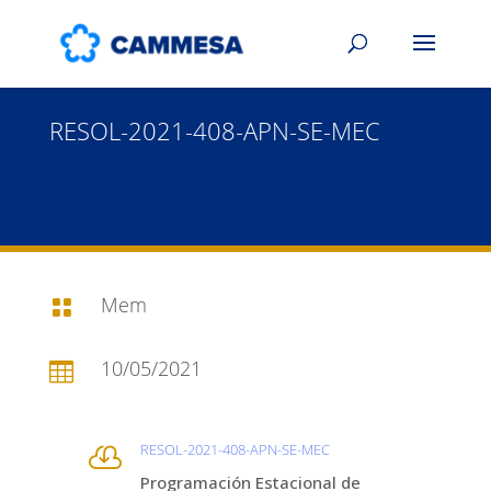
RESOL-2021-408-APN-SE-MEC
Mem

10/05/2021

RESOL-2021-408-APN-SE-MEC

Programación Estacional de