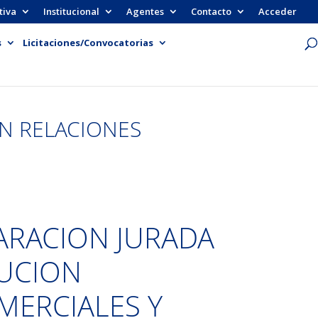
tiva
Institucional
Agentes
Contacto
Acceder
s
Licitaciones/Convocatorias
ON RELACIONES
LARACION JURADA
UCION
MERCIALES Y