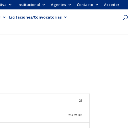
tiva
Institucional
Agentes
Contacto
Acceder
s
Licitaciones/Convocatorias
21
752.21 KB