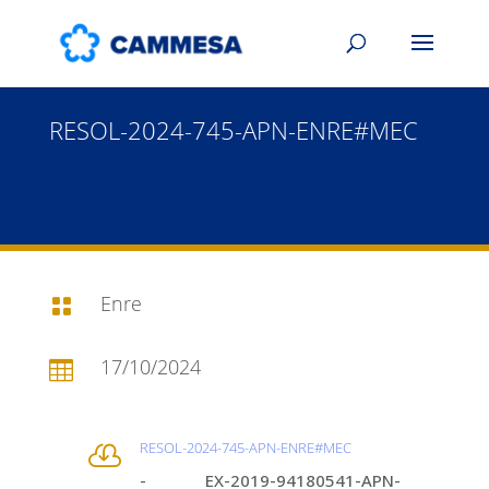
RESOL-2024-745-APN-ENRE#MEC
Enre

17/10/2024

RESOL-2024-745-APN-ENRE#MEC

- EX-2019-94180541-APN-