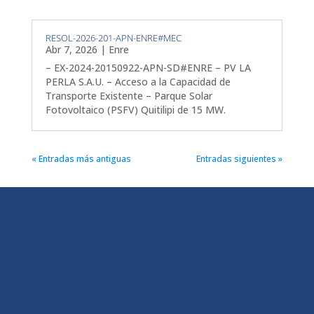
RESOL-2026-201-APN-ENRE#MEC
Abr 7, 2026
|
Enre
– EX-2024-20150922-APN-SD#ENRE – PV LA
PERLA S.A.U. – Acceso a la Capacidad de
Transporte Existente – Parque Solar
Fotovoltaico (PSFV) Quitilipi de 15 MW.
« Entradas más antiguas
Entradas siguientes »