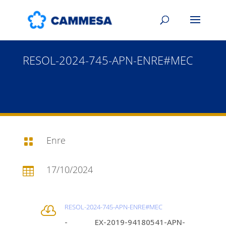
RESOL-2024-745-APN-ENRE#MEC
Enre

17/10/2024

RESOL-2024-745-APN-ENRE#MEC

- EX-2019-94180541-APN-