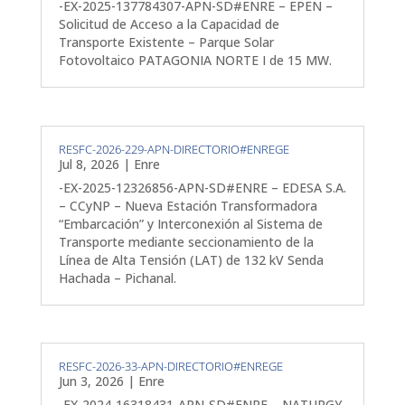
-EX-2025-137784307-APN-SD#ENRE – EPEN –
Solicitud de Acceso a la Capacidad de
Transporte Existente – Parque Solar
Fotovoltaico PATAGONIA NORTE I de 15 MW.
RESFC-2026-229-APN-DIRECTORIO#ENREGE
Jul 8, 2026
|
Enre
-EX-2025-12326856-APN-SD#ENRE – EDESA S.A.
– CCyNP – Nueva Estación Transformadora
“Embarcación” y Interconexión al Sistema de
Transporte mediante seccionamiento de la
Línea de Alta Tensión (LAT) de 132 kV Senda
Hachada – Pichanal.
RESFC-2026-33-APN-DIRECTORIO#ENREGE
Jun 3, 2026
|
Enre
-EX-2024-16318431-APN-SD#ENRE – NATURGY