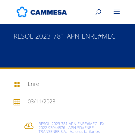
RESOL-2023-781-APN-ENRE#MEC
Enre

03/11/2023

RESOL-2023-781-APN-ENRE#MEC - EX-

2022-93944876- -APN-SD#ENRE -
TRANSENER S.A. - Valores tarifarios