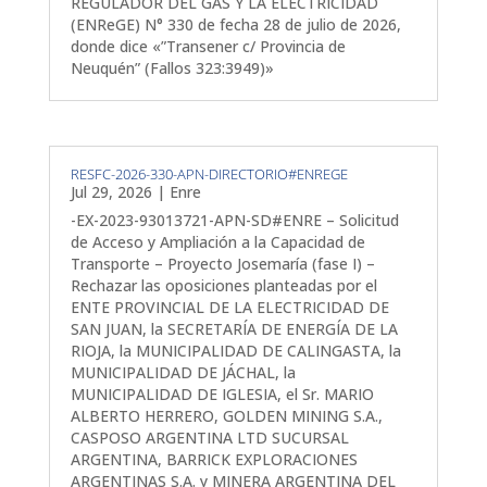
REGULADOR DEL GAS Y LA ELECTRICIDAD
(ENReGE) N° 330 de fecha 28 de julio de 2026,
donde dice «”Transener c/ Provincia de
Neuquén” (Fallos 323:3949)»
RESFC-2026-330-APN-DIRECTORIO#ENREGE
Jul 29, 2026
|
Enre
-EX-2023-93013721-APN-SD#ENRE – Solicitud
de Acceso y Ampliación a la Capacidad de
Transporte – Proyecto Josemaría (fase I) –
Rechazar las oposiciones planteadas por el
ENTE PROVINCIAL DE LA ELECTRICIDAD DE
SAN JUAN, la SECRETARÍA DE ENERGÍA DE LA
RIOJA, la MUNICIPALIDAD DE CALINGASTA, la
MUNICIPALIDAD DE JÁCHAL, la
MUNICIPALIDAD DE IGLESIA, el Sr. MARIO
ALBERTO HERRERO, GOLDEN MINING S.A.,
CASPOSO ARGENTINA LTD SUCURSAL
ARGENTINA, BARRICK EXPLORACIONES
ARGENTINAS S.A. y MINERA ARGENTINA DEL