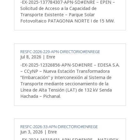
-EX-2025-137784307-APN-SD#ENRE – EPEN –
Solicitud de Acceso a la Capacidad de
Transporte Existente – Parque Solar
Fotovoltaico PATAGONIA NORTE I de 15 MW.
RESFC-2026-229-APN-DIRECTORIO#ENREGE
Jul 8, 2026
|
Enre
-EX-2025-12326856-APN-SD#ENRE – EDESA S.A.
– CCyNP – Nueva Estación Transformadora
“Embarcación” y Interconexión al Sistema de
Transporte mediante seccionamiento de la
Línea de Alta Tensión (LAT) de 132 kV Senda
Hachada – Pichanal.
RESFC-2026-33-APN-DIRECTORIO#ENREGE
Jun 3, 2026
|
Enre
-EX-2024-16318431-APN-SD#ENRE – NATURGY