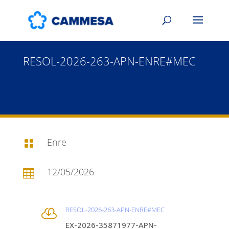
RESOL-2026-263-APN-ENRE#MEC
Enre

12/05/2026

RESOL-2026-263-APN-ENRE#MEC

EX-2026-35871977-APN-