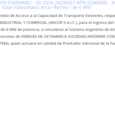
PN-ENRE#MEC - EX-2026-24239527-APN-SD#ENRE - EC 
 Solar Fotovoltaico Arcor Recreo I de 6 MW.
pedido de Acceso a la Capacidad de Transporte Existente, req
DUSTRIAL Y COMERCIAL (ARCOR S.A.I.C.), para el ingreso del 
 de 6 MW de potencia, a vincularse al Sistema Argentino de Int
stalaciones de ENERGÍA DE CATAMARCA SOCIEDAD ANÓNIMA CO
M), quien actuará en calidad de Prestador Adicional de la F