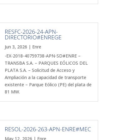
RESFC-2026-24-APN-
DIRECTORIO#ENREGE
Jun 3, 2026
|
Enre
-EX-2018-40759738-APN-SD#ENRE –
TRANSBA S.A. – PARQUES EÓLICOS DEL
PLATA S.A. – Solicitud de Acceso y
Ampliación a la capacidad de transporte
existente – Parque Eólico (PE) del plata de
81 MW.
RESOL-2026-263-APN-ENRE#MEC
May 12, 2026
|
Enre