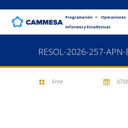
Programación
Operaciones
Informes y Estadísticas
RESOL-2026-257-APN
Enre
07/0

