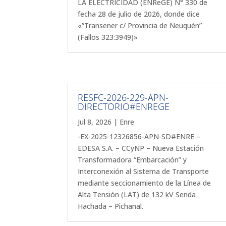
LA ELECTRICIDAD (ENReGE) N° 330 de
fecha 28 de julio de 2026, donde dice
«”Transener c/ Provincia de Neuquén”
(Fallos 323:3949)»
RESFC-2026-229-APN-
DIRECTORIO#ENREGE
Jul 8, 2026
|
Enre
-EX-2025-12326856-APN-SD#ENRE –
EDESA S.A. – CCyNP – Nueva Estación
Transformadora “Embarcación” y
Interconexión al Sistema de Transporte
mediante seccionamiento de la Línea de
Alta Tensión (LAT) de 132 kV Senda
Hachada – Pichanal.