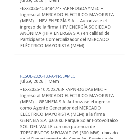
Jul 29, 2026
|
Mem
-EX-2026-15348474- -APN-DGDA#MEC –
Ingreso al MERCADO ELÉCTRICO MAYORISTA
(MEM) – HFV ENERGÍA S.A. – Autorízase el
ingreso de la firma HFV ENERGÍA SOCIEDAD
ANÓNIMA (HFV ENERGÍA S.A.) en calidad de
Participante Comercializador del MERCADO
ELÉCTRICO MAYORISTA (MEM)
RESOL-2026-183-APN-SE#MEC
Jul 29, 2026
|
Mem
–EX-2025-107522763- -APN-DGDA#MEC –
Ingreso al MERCADO ELÉCTRICO MAYORISTA
(MEM) – GENNEIA S.A. Autorizase el ingreso
como Agente Generador del MERCADO
ELÉCTRICO MAYORISTA (MEM) a la firma
GENNEIA S.A. para su Parque Solar Fotovoltaico
SOL DEL VALLE con una potencia de
TRESCIENTOS MEGAVATIOS (300 MW), ubicado
en el Departamento de Capayán, Provincia de