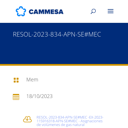
RESOL-2023-834-APN-SE#MEC
Mem

18/10/2023

RESOL-2023-834-APN-SE#MEC -EX-2023-

115916318-APN-SE#MEC - Asignaciones
de volúmenes de gas natural