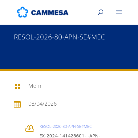
RESOL-2026-80-APN-SE#MEC
Mem

08/04/2026

RESOL-2026-80-APN-SE#MEC

EX-2024-141428601- -APN-