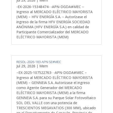
Jul 29, 2026
|
Mem
-EX-2026-15348474- -APN-DGDA#MEC –
Ingreso al MERCADO ELÉCTRICO MAYORISTA
(MEM) – HFV ENERGÍA S.A. – Autorízase el
ingreso de la firma HFV ENERGÍA SOCIEDAD
ANÓNIMA (HFV ENERGÍA S.A.) en calidad de
Participante Comercializador del MERCADO
ELÉCTRICO MAYORISTA (MEM)
RESOL-2026-183-APN-SE#MEC
Jul 29, 2026
|
Mem
–EX-2025-107522763- -APN-DGDA#MEC –
Ingreso al MERCADO ELÉCTRICO MAYORISTA
(MEM) – GENNEIA S.A. Autorizase el ingreso
como Agente Generador del MERCADO
ELÉCTRICO MAYORISTA (MEM) a la firma
GENNEIA S.A. para su Parque Solar Fotovoltaico
SOL DEL VALLE con una potencia de
TRESCIENTOS MEGAVATIOS (300 MW), ubicado
en el Departamento de Capayán, Provincia de