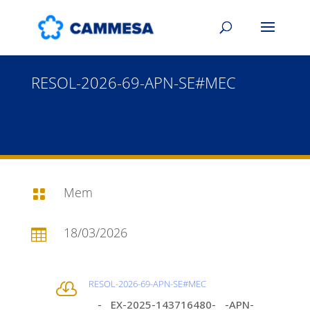
RESOL-2026-69-APN-SE#MEC
Mem

18/03/2026

RESOL-2026-69-APN-SE#MEC

- EX-2025-143716480- -APN-