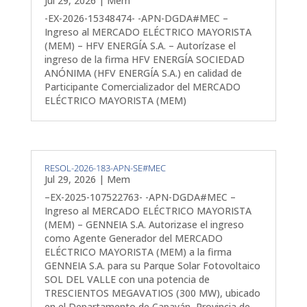
Jul 29, 2026
|
Mem
-EX-2026-15348474- -APN-DGDA#MEC –
Ingreso al MERCADO ELÉCTRICO MAYORISTA
(MEM) – HFV ENERGÍA S.A. – Autorízase el
ingreso de la firma HFV ENERGÍA SOCIEDAD
ANÓNIMA (HFV ENERGÍA S.A.) en calidad de
Participante Comercializador del MERCADO
ELÉCTRICO MAYORISTA (MEM)
RESOL-2026-183-APN-SE#MEC
Jul 29, 2026
|
Mem
–EX-2025-107522763- -APN-DGDA#MEC –
Ingreso al MERCADO ELÉCTRICO MAYORISTA
(MEM) – GENNEIA S.A. Autorizase el ingreso
como Agente Generador del MERCADO
ELÉCTRICO MAYORISTA (MEM) a la firma
GENNEIA S.A. para su Parque Solar Fotovoltaico
SOL DEL VALLE con una potencia de
TRESCIENTOS MEGAVATIOS (300 MW), ubicado
en el Departamento de Capayán, Provincia de