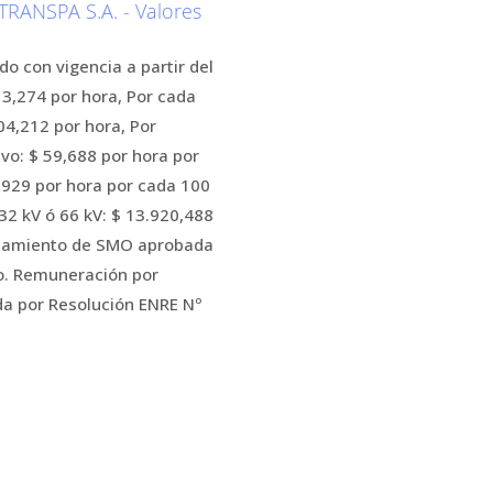
ANSPA S.A. - Valores
o con vigencia a partir del
13,274 por hora, Por cada
04,212 por hora, Por
vo: $ 59,688 por hora por
,929 por hora por cada 100
32 kV ó 66 kV: $ 13.920,488
ipamiento de SMO aprobada
o. Remuneración por
a por Resolución ENRE Nº