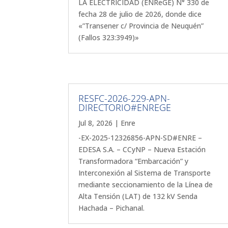
LA ELECTRICIDAD (ENReGE) N° 330 de
fecha 28 de julio de 2026, donde dice
«”Transener c/ Provincia de Neuquén”
(Fallos 323:3949)»
RESFC-2026-229-APN-
DIRECTORIO#ENREGE
Jul 8, 2026
|
Enre
-EX-2025-12326856-APN-SD#ENRE –
EDESA S.A. – CCyNP – Nueva Estación
Transformadora “Embarcación” y
Interconexión al Sistema de Transporte
mediante seccionamiento de la Línea de
Alta Tensión (LAT) de 132 kV Senda
Hachada – Pichanal.