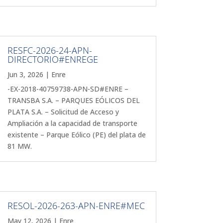
RESFC-2026-24-APN-
DIRECTORIO#ENREGE
Jun 3, 2026
|
Enre
-EX-2018-40759738-APN-SD#ENRE –
TRANSBA S.A. – PARQUES EÓLICOS DEL
PLATA S.A. – Solicitud de Acceso y
Ampliación a la capacidad de transporte
existente – Parque Eólico (PE) del plata de
81 MW.
RESOL-2026-263-APN-ENRE#MEC
May 12, 2026
|
Enre