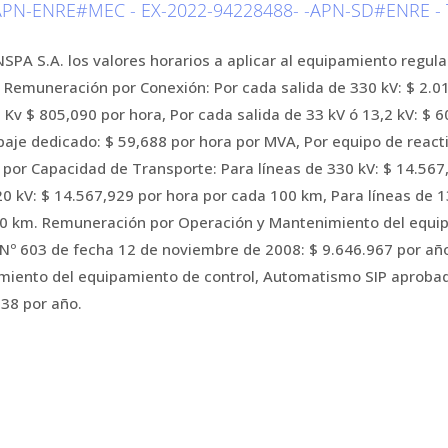
PN-ENRE#MEC - EX-2022-94228488- -APN-SD#ENRE - TR
SPA S.A. los valores horarios a aplicar al equipamiento regulad
 Remuneración por Conexión: Por cada salida de 330 kV: $ 2.0
 Kv $ 805,090 por hora, Por cada salida de 33 kV ó 13,2 kV: $ 6
aje dedicado: $ 59,688 por hora por MVA, Por equipo de reacti
or Capacidad de Transporte: Para líneas de 330 kV: $ 14.567
20 kV: $ 14.567,929 por hora por cada 100 km, Para líneas de 1
00 km. Remuneración por Operación y Mantenimiento del equ
 Nº 603 de fecha 12 de noviembre de 2008: $ 9.646.967 por añ
miento del equipamiento de control, Automatismo SIP aprobad
38 por año.