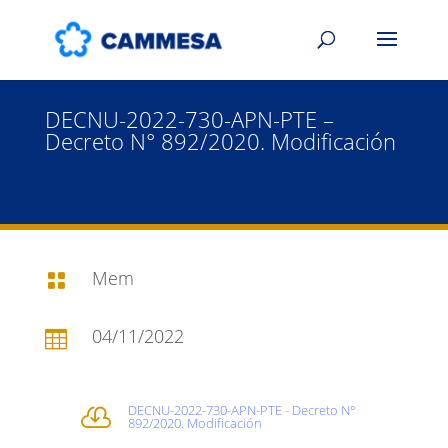
DECNU-2022-730-APN-PTE –
Decreto N° 892/2020. Modificación
Mem

04/11/2022

DECNU-2022-730-APN-PTE - Decreto N°

892/2020. Modificación