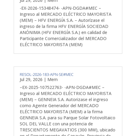
Jul 29, 2026
|
Mem
-EX-2026-15348474- -APN-DGDA#MEC –
Ingreso al MERCADO ELÉCTRICO MAYORISTA
(MEM) – HFV ENERGÍA S.A. – Autorízase el
ingreso de la firma HFV ENERGÍA SOCIEDAD
ANÓNIMA (HFV ENERGÍA S.A.) en calidad de
Participante Comercializador del MERCADO
ELÉCTRICO MAYORISTA (MEM)
RESOL-2026-183-APN-SE#MEC
Jul 29, 2026
|
Mem
–EX-2025-107522763- -APN-DGDA#MEC –
Ingreso al MERCADO ELÉCTRICO MAYORISTA
(MEM) – GENNEIA S.A. Autorizase el ingreso
como Agente Generador del MERCADO
ELÉCTRICO MAYORISTA (MEM) a la firma
GENNEIA S.A. para su Parque Solar Fotovoltaico
SOL DEL VALLE con una potencia de
TRESCIENTOS MEGAVATIOS (300 MW), ubicado
en el Departamento de Capayán, Provincia de