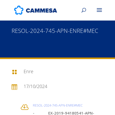
RESOL-2024-745-APN-ENRE#MEC
Enre

17/10/2024

RESOL-2024-745-APN-ENRE#MEC

- EX-2019-94180541-APN-