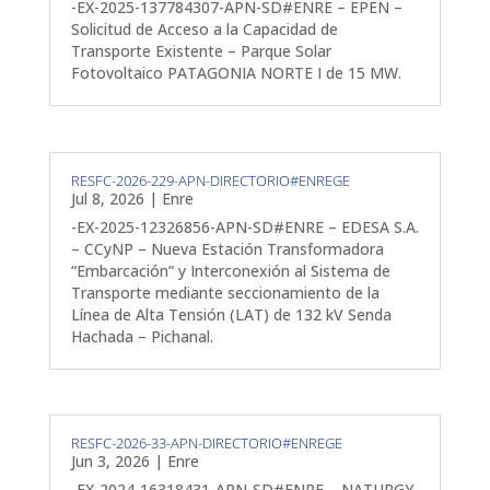
-EX-2025-137784307-APN-SD#ENRE – EPEN –
Solicitud de Acceso a la Capacidad de
Transporte Existente – Parque Solar
Fotovoltaico PATAGONIA NORTE I de 15 MW.
RESFC-2026-229-APN-DIRECTORIO#ENREGE
Jul 8, 2026
|
Enre
-EX-2025-12326856-APN-SD#ENRE – EDESA S.A.
– CCyNP – Nueva Estación Transformadora
“Embarcación” y Interconexión al Sistema de
Transporte mediante seccionamiento de la
Línea de Alta Tensión (LAT) de 132 kV Senda
Hachada – Pichanal.
RESFC-2026-33-APN-DIRECTORIO#ENREGE
Jun 3, 2026
|
Enre
-EX-2024-16318431-APN-SD#ENRE – NATURGY